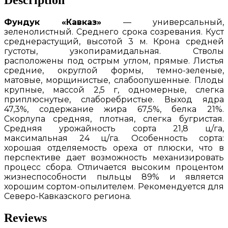
Фундук «Кавказ»
— универсальный,
зеленолистный. Среднего срока созревания. Куст
среднерастущий, высотой 3 м. Крона средней
густоты, узкопирамидальная. Стволы
расположены под острым углом, прямые. Листья
средние, округлой формы, темно-зеленые,
матовые, морщинистые, слабоопушенные. Плоды
крупные, массой 2,5 г, одномерные, слегка
приплюснутые, слаборебристые. Выход ядра
47,3%, содержание жира 67,5%, белка 21%.
Скорлупа средняя, плотная, слегка бугристая.
Средняя урожайность сорта 21,8 ц/га,
максимальная 24 ц/га. Особенность сорта:
хорошая отделяемость ореха от плюски, что в
перспективе дает возможность механизировать
процесс сбора. Отличается высоким процентом
жизнеспособности пыльцы 89% и является
хорошим сортом-опылителем. Рекомендуется для
Северо-Кавказского региона.
Reviews