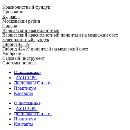
Краснолистный фундук
Признание
Кудрайф
Московский рубин
Сирена
Варшавский краснолистный
Варшавский краснолистный привитый на медвежий орех
Зеленолистный фундук
Гибрид 42–19
Гибрид 42–19 привитый на медвежий орех
Удобрения
Садовый инструмент
Системы полива
О питомнике
АУТСОРС
Доставка и Оплата
Практикум
Контакты
О питомнике
АУТСОРС
Доставка и Оплата
Практикум
Контакты