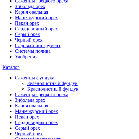
Саженцы грецкого ореха
Зибольда орех
Кария овальная
Маньчжурский орех
Пекан орех
Сердцевидный орех
Серый орех
Черный орех
Садовый инструмент
Системы полива
Удобрения
Каталог
Саженцы фундука
Зеленолистный фундук
Краснолистный фундук
Саженцы грецкого ореха
Зибольда орех
Кария овальная
Маньчжурский орех
Пекан орех
Сердцевидный орех
Серый орех
Черный орех