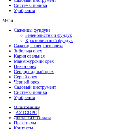
Садовый инструмент
Системы полива
Удобрения
Menu
Саженцы фундука
Зеленолистный фундук
Краснолистный фундук
Саженцы грецкого ореха
Зибольда орех
Кария овальная
Маньчжурский орех
Пекан орех
Сердцевидный орех
Серый орех
Черный орех
Садовый инструмент
Системы полива
Удобрения
О питомнике
АУТСОРС
Доставка и Оплата
Практикум
Контакты