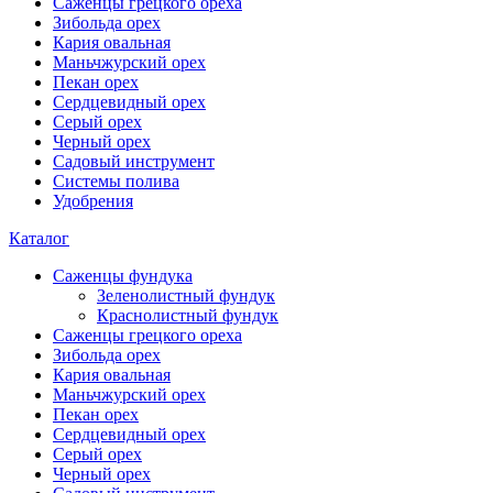
Саженцы грецкого ореха
Зибольда орех
Кария овальная
Маньчжурский орех
Пекан орех
Сердцевидный орех
Серый орех
Черный орех
Садовый инструмент
Системы полива
Удобрения
Каталог
Саженцы фундука
Зеленолистный фундук
Краснолистный фундук
Саженцы грецкого ореха
Зибольда орех
Кария овальная
Маньчжурский орех
Пекан орех
Сердцевидный орех
Серый орех
Черный орех