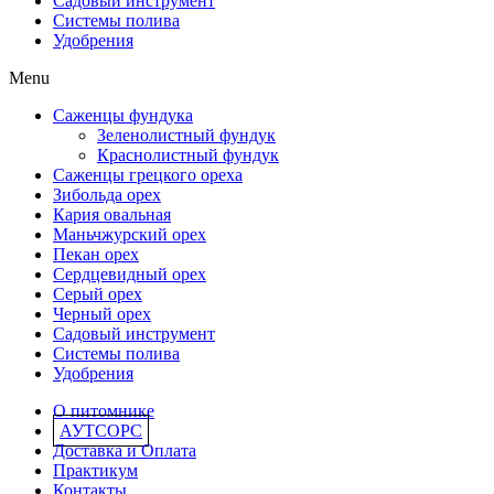
Садовый инструмент
Системы полива
Удобрения
Menu
Саженцы фундука
Зеленолистный фундук
Краснолистный фундук
Саженцы грецкого ореха
Зибольда орех
Кария овальная
Маньчжурский орех
Пекан орех
Сердцевидный орех
Серый орех
Черный орех
Садовый инструмент
Системы полива
Удобрения
О питомнике
АУТСОРС
Доставка и Оплата
Практикум
Контакты