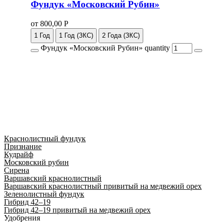
Фундук «Московский Рубин»
от
800,00
Р
1 Год
1 Год (ЗКС)
2 Года (ЗКС)
Фундук «Московский Рубин» quantity
Краснолистный фундук
Признание
Кудрайф
Московский рубин
Сирена
Варшавский краснолистный
Варшавский краснолистный привитый на медвежий орех
Зеленолистный фундук
Гибрид 42–19
Гибрид 42–19 привитый на медвежий орех
Удобрения