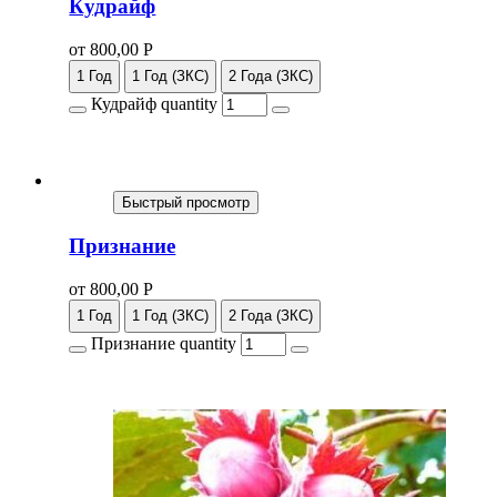
Кудрайф
от
800,00
Р
1 Год
1 Год (ЗКС)
2 Года (ЗКС)
Кудрайф quantity
Быстрый просмотр
Признание
от
800,00
Р
1 Год
1 Год (ЗКС)
2 Года (ЗКС)
Признание quantity