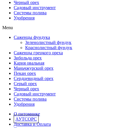
Черный орех
Садовый инструмент
Системы полива
Удобрения
Menu
Саженцы фундука
Зеленолистный фундук
Краснолистный фундук
Саженцы грецкого ореха
Зибольда орех
Кария овальная
Маньчжурский орех
Пекан орех
Сердцевидный орех
Серый орех
Черный орех
Садовый инструмент
Системы полива
Удобрения
О питомнике
АУТСОРС
Доставка и Оплата