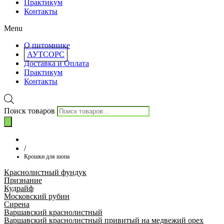
Практикум
Контакты
Menu
О питомнике
АУТСОРС
Доставка и Оплата
Практикум
Контакты
Поиск товаров
/
Крошки для шопа
Краснолистный фундук
Признание
Кудрайф
Московский рубин
Сирена
Варшавский краснолистный
Варшавский краснолистный привитый на медвежий орех