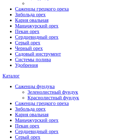
Саженцы грецкого ореха
Зибольда орех
Кария овальная
Маньчжурский орех
Пекан орех
Сердцевидный орех
Серый орех
Черный орех
Садовый инструмент
Системы полива
Удобрения
Каталог
Саженцы фундука
Зеленолистный фундук
Краснолистный фундук
Саженцы грецкого ореха
Зибольда орех
Кария овальная
Маньчжурский орех
Пекан орех
Сердцевидный орех
Серый орех