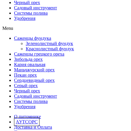
Черный орех
Садовый инструмент
Системы полива
Удобрения
Menu
Саженцы фундука
Зеленолистный фундук
Краснолистный фундук
Саженцы грецкого ореха
Зибольда орех
Кария овальная
Маньчжурский орех
Пекан орех
Сердцевидный орех
Серый орех
Черный орех
Садовый инструмент
Системы полива
Удобрения
О питомнике
АУТСОРС
Доставка и Оплата