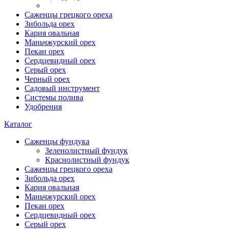
Саженцы грецкого ореха
Зибольда орех
Кария овальная
Маньчжурский орех
Пекан орех
Сердцевидный орех
Серый орех
Черный орех
Садовый инструмент
Системы полива
Удобрения
Каталог
Саженцы фундука
Зеленолистный фундук
Краснолистный фундук
Саженцы грецкого ореха
Зибольда орех
Кария овальная
Маньчжурский орех
Пекан орех
Сердцевидный орех
Серый орех