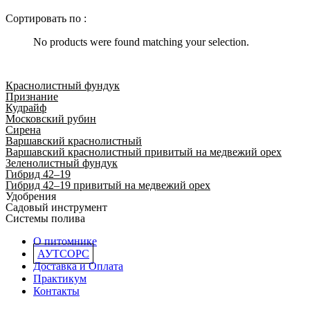
Сортировать по :
No products were found matching your selection.
Краснолистный фундук
Признание
Кудрайф
Московский рубин
Сирена
Варшавский краснолистный
Варшавский краснолистный привитый на медвежий орех
Зеленолистный фундук
Гибрид 42–19
Гибрид 42–19 привитый на медвежий орех
Удобрения
Садовый инструмент
Системы полива
О питомнике
АУТСОРС
Доставка и Оплата
Практикум
Контакты